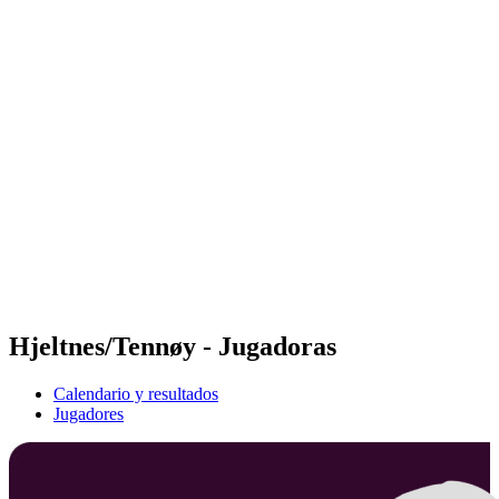
Futures
Futures - Jurmala, LAT - 2026
Futures - Jurmala, LAT - 2026
Volver al inicio del BPT
Dónde ver
Equipos
Calendario y resultados
Posiciones
Hjeltnes/Tennøy - Jugadoras
Calendario y resultados
Jugadores