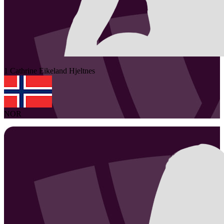
1
Cathrine Eikeland
Hjeltnes
NOR