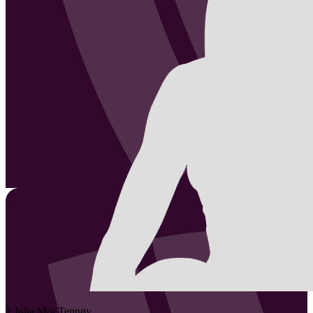
2
Julia Moi
Tennøy