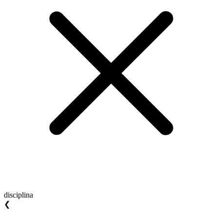
disciplina
❮