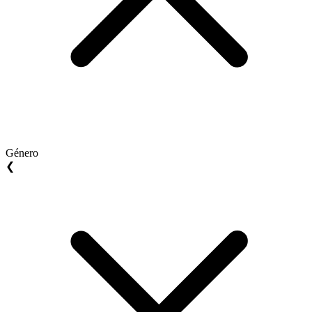
Género
❮