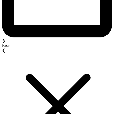
❯
Fase
❮