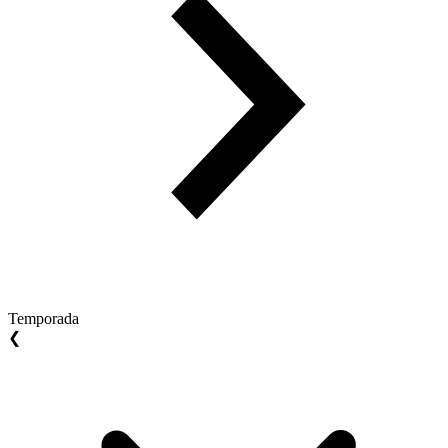
Temporada
❮