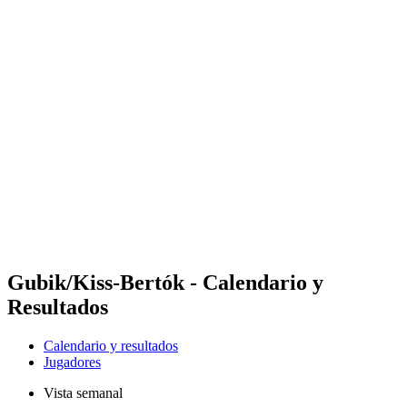
Futures
Futures - Hangzhou, CHN - 2026
Futures - Hangzhou, CHN - 2026
Volver al inicio del BPT
Dónde ver
Equipos
Calendario y resultados
Posiciones
Gubik/Kiss-Bertók - Calendario y
Resultados
Calendario y resultados
Jugadores
Vista semanal