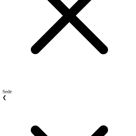
Sede
❮