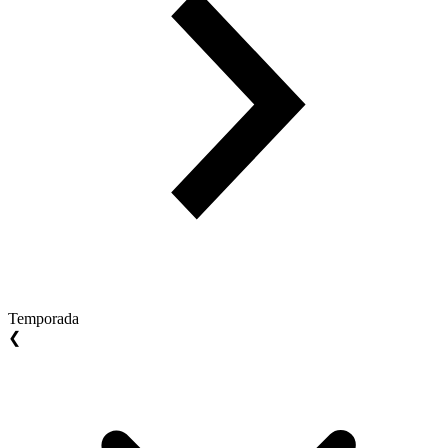
Temporada
❮