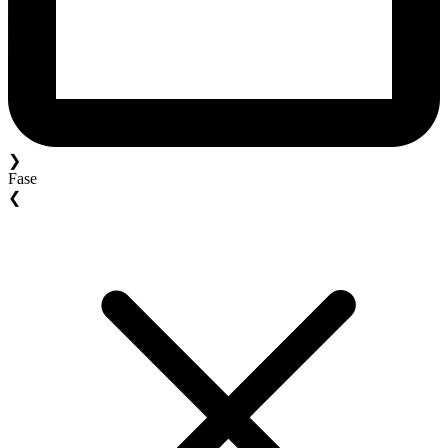
❯
Fase
❮