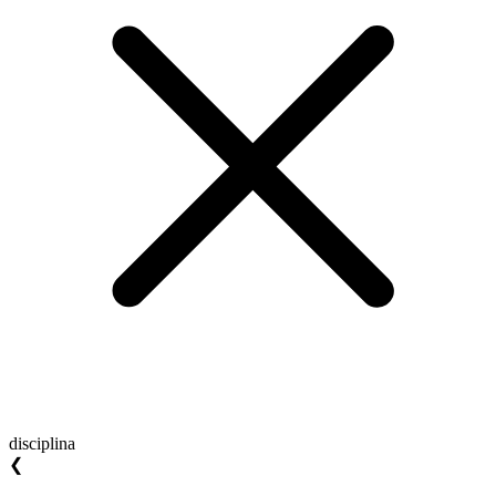
disciplina
❮