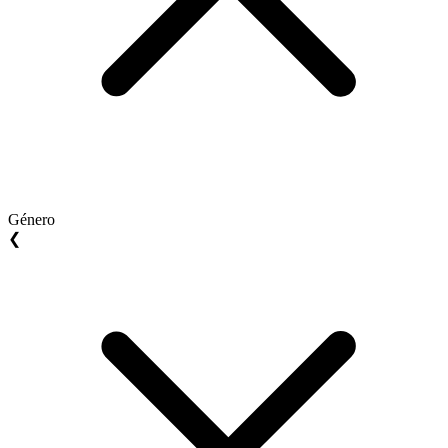
Género
❮