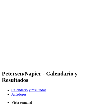
Futures
Futures - Brno, CZE - 2026
Futures - Brno, CZE - 2026
Volver al inicio del BPT
Dónde ver
Equipos
Calendario y resultados
Posiciones
Petersen/Napier - Calendario y
Resultados
Calendario y resultados
Jugadores
Vista semanal