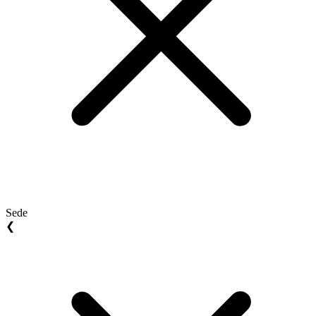
Sede
❮