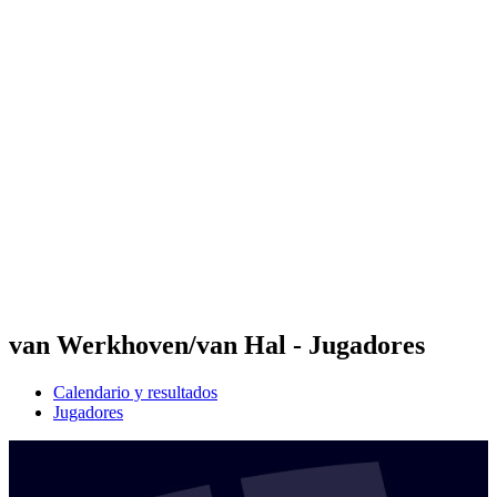
Futures
Futures - Brno, CZE - 2026
Futures - Brno, CZE - 2026
Volver al inicio del BPT
Dónde ver
Equipos
Calendario y resultados
Posiciones
van Werkhoven/van Hal - Jugadores
Calendario y resultados
Jugadores