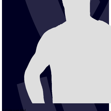
2
Cain
van Hal