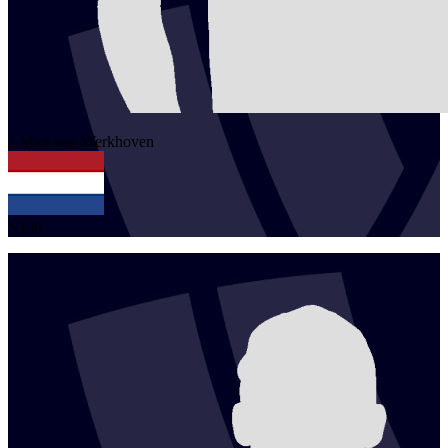
1
Mart
van Werkhoven
NED