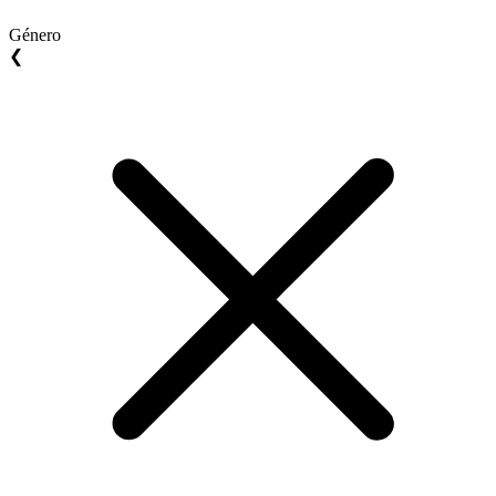
Género
❮