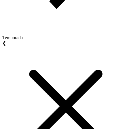
Temporada
❮