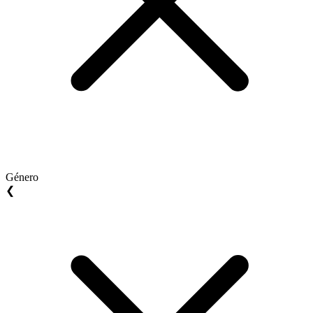
Género
❮