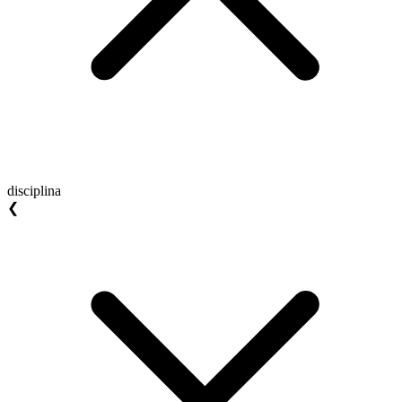
disciplina
❮