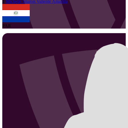
1
Michelle Sharon
Valiente Amarilla
PAR