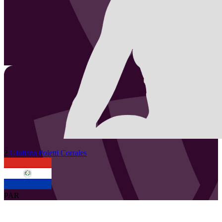
2
Giuliana
Poletti Corrales
PAR