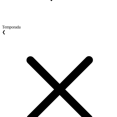
Temporada
❮