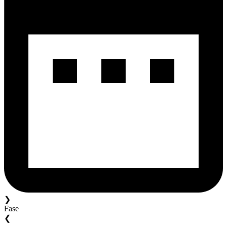
❯
Fase
❮