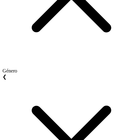
Género
❮