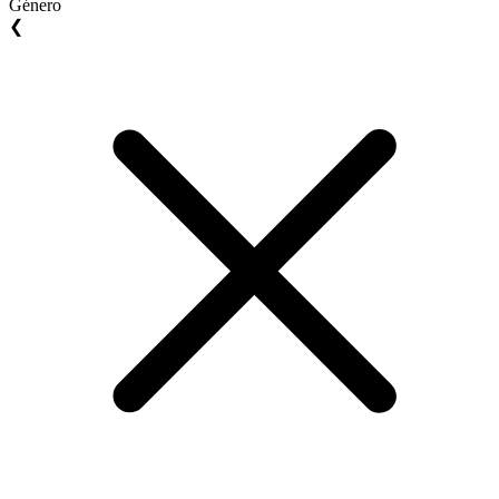
Género
❮