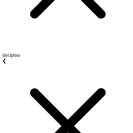
disciplina
❮