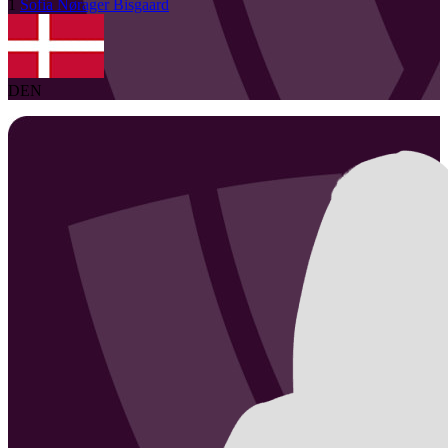
1
Sofia
Nørager Bisgaard
DEN