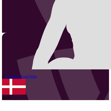
2
Cirkeline Roed
Høg
DEN