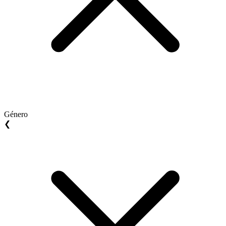
Género
❮