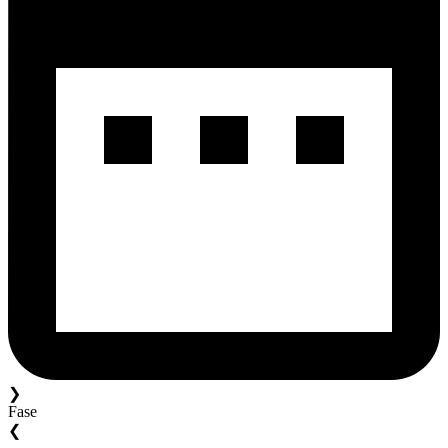
❯
Fase
❮