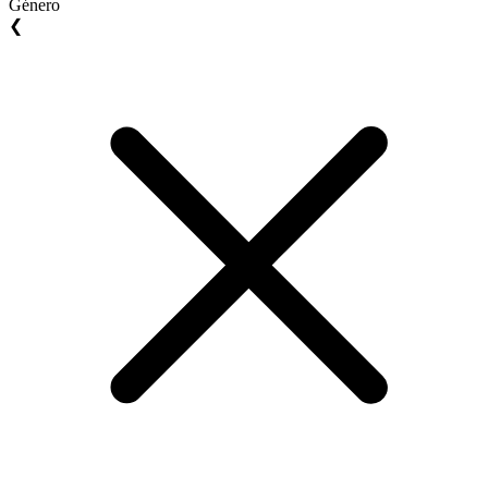
Género
❮