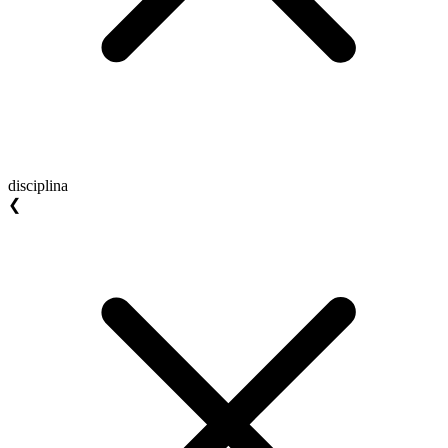
disciplina
❮