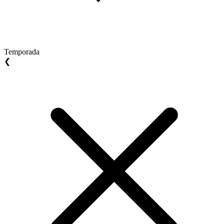
Temporada
❮