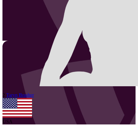
2
Taryn
Brasher
USA