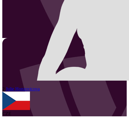
2
Julie
Honzovicova
CZE