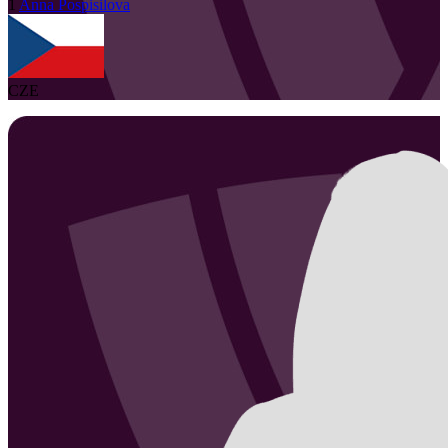
1
Anna
Pospisilova
CZE