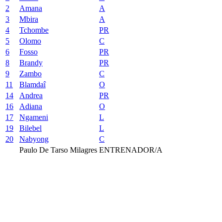
2
Amana
A
3
Mbira
A
4
Tchombe
PR
5
Olomo
C
6
Fosso
PR
8
Brandy
PR
9
Zambo
C
11
Blamdaî
O
14
Andrea
PR
16
Adiana
O
17
Ngameni
L
19
Bilebel
L
20
Nabyong
C
Paulo De Tarso Milagres
ENTRENADOR/A