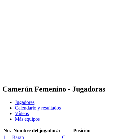
Dónde ver
Calendario y resultados
Equipos
Posiciones
Estadísticas
Ciudades anfitrionas
Competición
Media
Noticias
Temporada 2025
❮
Temporada 2025
Temporada 2022
Camerún Femenino - Jugadoras
Jugadores
Calendario y resultados
Vídeos
Más equipos
No.
Nombre del jugador/a
Posición
1
Baran
C