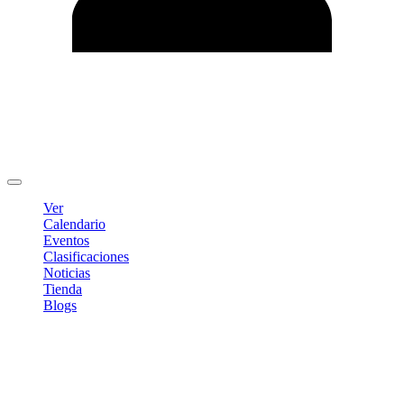
Editar Perfil
Cambiar contraseña
Cerrar sesión
Ver
Calendario
Eventos
Clasificaciones
Noticias
Tienda
Blogs