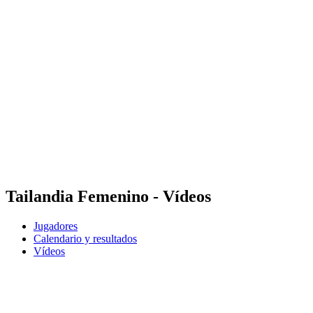
Dónde ver
Calendario y resultados
Equipos
Posiciones
Estadísticas
Competición
Noticias
Temporada 2025
❮
Temporada 2025
Temporada 2023
Tailandia Femenino - Vídeos
Jugadores
Calendario y resultados
Vídeos