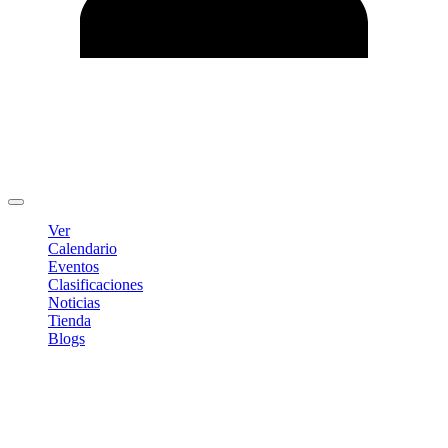
Editar Perfil
Cambiar contraseña
Cerrar sesión
Ver
Calendario
Eventos
Clasificaciones
Noticias
Tienda
Blogs