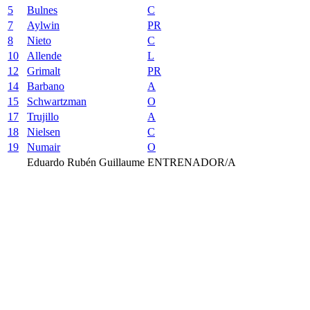
5
Bulnes
C
7
Aylwin
PR
8
Nieto
C
10
Allende
L
12
Grimalt
PR
14
Barbano
A
15
Schwartzman
O
17
Trujillo
A
18
Nielsen
C
19
Numair
O
Eduardo Rubén Guillaume
ENTRENADOR/A