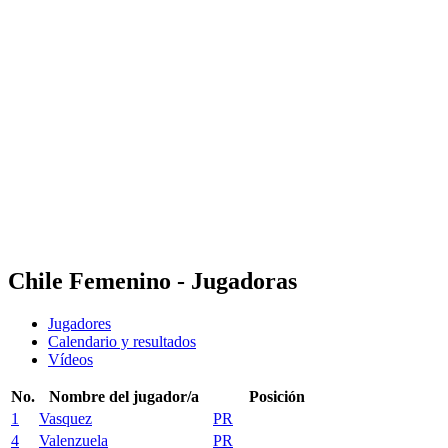
Dónde ver
Calendario y resultados
Equipos
Posiciones
Estadísticas
Competición
Noticias
Temporada 2025
❮
Temporada 2025
Temporada 2023
Chile Femenino - Jugadoras
Jugadores
Calendario y resultados
Vídeos
No.
Nombre del jugador/a
Posición
1
Vasquez
PR
4
Valenzuela
PR