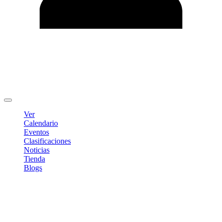
Editar Perfil
Cambiar contraseña
Cerrar sesión
Ver
Calendario
Eventos
Clasificaciones
Noticias
Tienda
Blogs