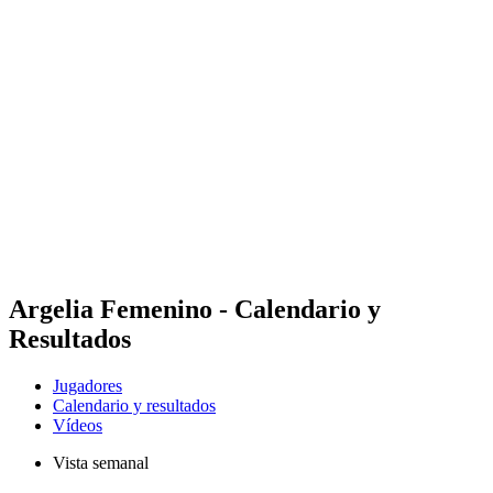
Dónde ver
Calendario y resultados
Equipos
Posiciones
Estadísticas
Competición
Noticias
Temporada 2025
❮
Temporada 2025
Temporada 2023
Argelia Femenino - Calendario y
Resultados
Jugadores
Calendario y resultados
Vídeos
Vista semanal