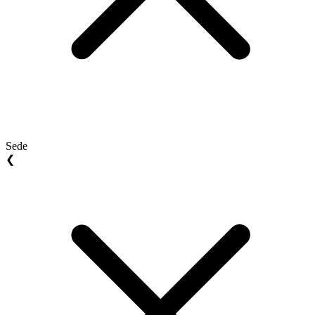
Sede
❮