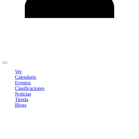
Editar Perfil
Cambiar contraseña
Cerrar sesión
Ver
Calendario
Eventos
Clasificaciones
Noticias
Tienda
Blogs