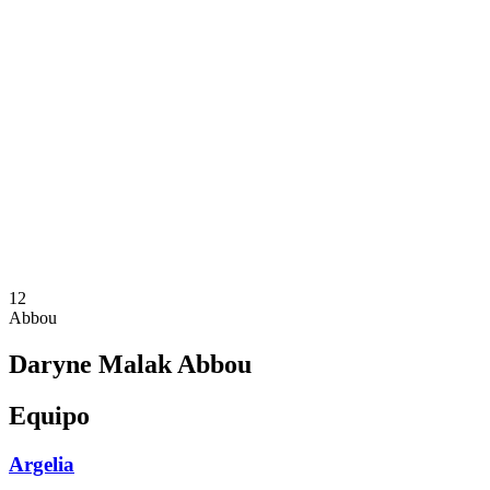
Dónde ver
Calendario y resultados
Equipos
Posiciones
Estadísticas
Competición
Noticias
Temporada 2025
❮
Temporada 2025
Temporada 2023
12
Abbou
Daryne Malak Abbou
Equipo
Argelia