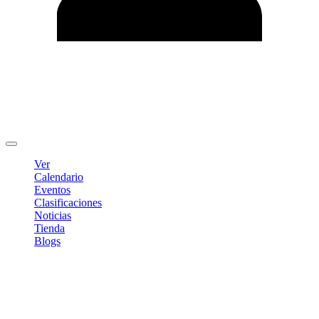
Editar Perfil
Cambiar contraseña
Cerrar sesión
Ver
Calendario
Eventos
Clasificaciones
Noticias
Tienda
Blogs