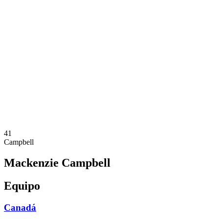
Dónde ver
Calendario y resultados
Equipos
Posiciones
Estadísticas
Competición
Noticias
Temporada 2025
❮
Temporada 2025
Temporada 2023
41
Campbell
Mackenzie Campbell
Equipo
Canadá