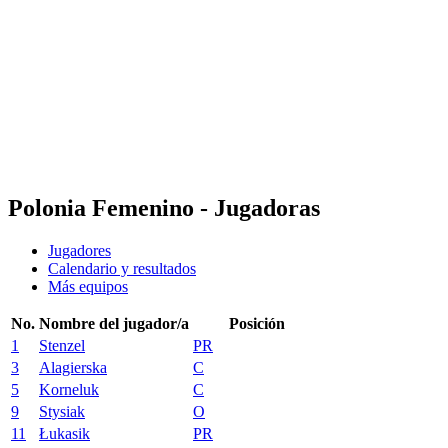
Equipos
Calendario y resultados
Posiciones
Estadísticas
Ciudad anfitriona
Fotos
Competición
Noticias
Polonia Femenino - Jugadoras
Jugadores
Calendario y resultados
Más equipos
No.
Nombre del jugador/a
Posición
1
Stenzel
PR
3
Alagierska
C
5
Korneluk
C
9
Stysiak
O
11
Łukasik
PR