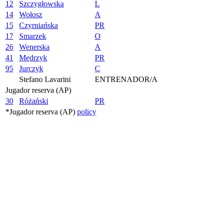
12
Szczygłowska
L
14
Wołosz
A
15
Czyrniańska
PR
17
Smarzek
O
26
Wenerska
A
41
Mędrzyk
PR
95
Jurczyk
C
Stefano Lavarini
ENTRENADOR/A
Jugador reserva (AP)
30
Różański
PR
*Jugador reserva (AP)
policy