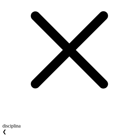
disciplina
❮