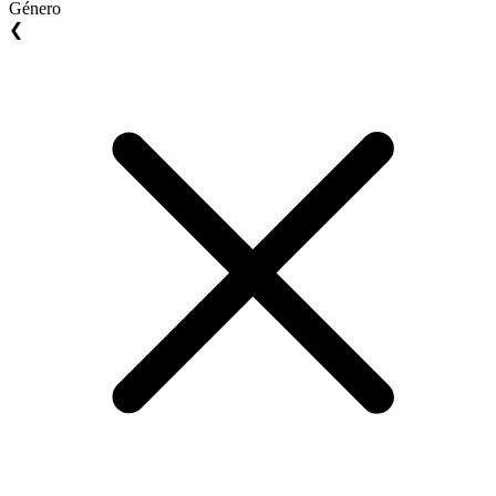
Género
❮