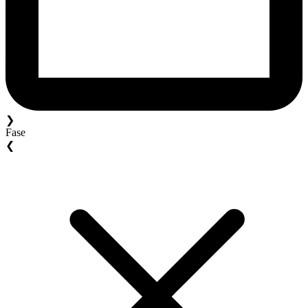
❯
Fase
❮