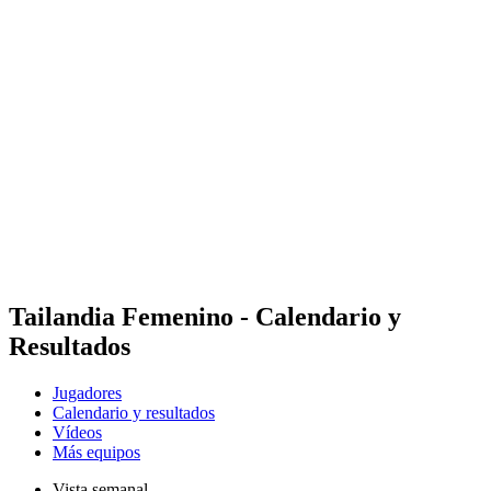
Estadísticas de las finales
Noticias
Media
Competición
Fantasy
Shop
Temporada 2026
❮
Temporada 2026
Temporada 2025
Temporada 2024
Temporada 2023
Temporada 2022
Temporada 2021
Tailandia Femenino - Calendario y
Resultados
Jugadores
Calendario y resultados
Vídeos
Más equipos
Vista semanal