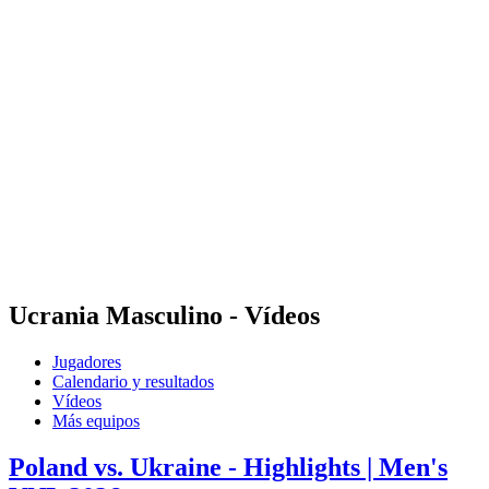
Estadísticas de las finales
Noticias
Media
Competición
Fantasy
Shop
Temporada 2026
❮
Temporada 2026
Temporada 2025
Temporada 2024
Temporada 2023
Temporada 2022
Temporada 2021
Ucrania Masculino - Vídeos
Jugadores
Calendario y resultados
Vídeos
Más equipos
Poland vs. Ukraine - Highlights | Men's