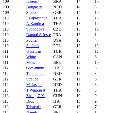
109
Lorena
BRA
14
10
109
Bongaerts
NED
14
3
109
Stautz
GER
14
10
110
P.Papatchaya
THA
13
13
110
A.Kantima
THA
13
12
110
Svobodova
CZE
13
10
110
Danard Selosse
FRA
13
1
110
Poulter
USA
13
4
110
Stefanik
POL
13
13
111
Uysalcan
TUR
12
12
111
White
CAN
12
6
111
Maes
BEL
12
10
112
Giovannini
ITA
11
5
112
Timmerman
NED
11
8
112
Straube
GER
11
6
112
M. Jasper
NED
11
8
113
T.Wimonrat
THA
10
5
113
Zhang Z.X.
CHN
10
0
113
Diop
ITA
10
9
113
Tabacuks
GER
10
7
114
Nagels
BEL
9
1