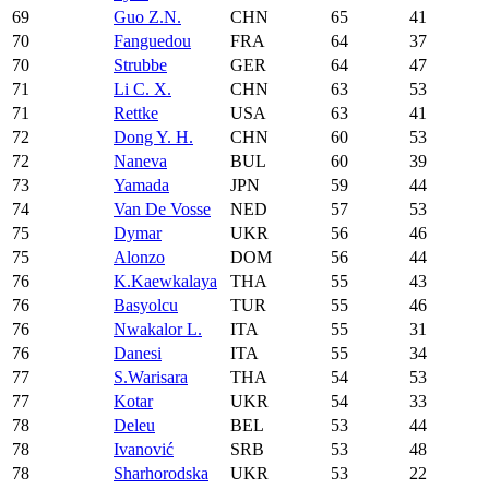
69
Guo Z.N.
CHN
65
41
70
Fanguedou
FRA
64
37
70
Strubbe
GER
64
47
71
Li C. X.
CHN
63
53
71
Rettke
USA
63
41
72
Dong Y. H.
CHN
60
53
72
Naneva
BUL
60
39
73
Yamada
JPN
59
44
74
Van De Vosse
NED
57
53
75
Dymar
UKR
56
46
75
Alonzo
DOM
56
44
76
K.Kaewkalaya
THA
55
43
76
Basyolcu
TUR
55
46
76
Nwakalor L.
ITA
55
31
76
Danesi
ITA
55
34
77
S.Warisara
THA
54
53
77
Kotar
UKR
54
33
78
Deleu
BEL
53
44
78
Ivanović
SRB
53
48
78
Sharhorodska
UKR
53
22