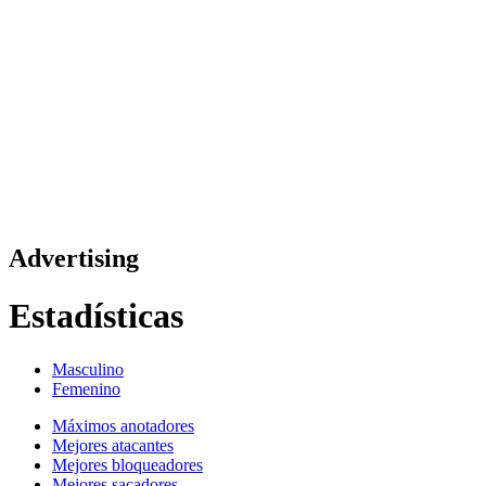
Competición
Fantasy
Shop
Temporada 2026
❮
Temporada 2026
Temporada 2025
Temporada 2024
Temporada 2023
Temporada 2022
Temporada 2021
Advertising
Estadísticas
Masculino
Femenino
Máximos anotadores
Mejores atacantes
Mejores bloqueadores
Mejores sacadores