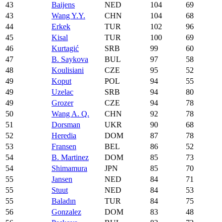
43
Baijens
NED
104
69
43
Wang Y.Y.
CHN
104
68
44
Erkek
TUR
102
96
45
Kisal
TUR
100
69
46
Kurtagić
SRB
99
60
47
B. Saykova
BUL
97
58
48
Koulisiani
CZE
95
52
49
Koput
POL
94
55
49
Uzelac
SRB
94
80
49
Grozer
CZE
94
78
50
Wang A. Q.
CHN
92
78
51
Dorsman
UKR
90
68
52
Heredia
DOM
87
78
53
Fransen
BEL
86
52
54
B. Martinez
DOM
85
73
54
Shimamura
JPN
85
70
55
Jansen
NED
84
71
55
Stuut
NED
84
53
55
Baladın
TUR
84
75
56
Gonzalez
DOM
83
48