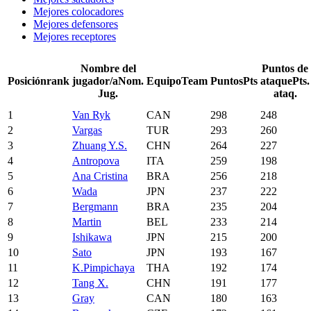
Mejores colocadores
Mejores defensores
Mejores receptores
Nombre del
Puntos de
Posición
rank
jugador/a
Nom.
Equipo
Team
Puntos
Pts
ataque
Pts.
Jug.
ataq.
1
Van Ryk
CAN
298
248
2
Vargas
TUR
293
260
3
Zhuang Y.S.
CHN
264
227
4
Antropova
ITA
259
198
5
Ana Cristina
BRA
256
218
6
Wada
JPN
237
222
7
Bergmann
BRA
235
204
8
Martin
BEL
233
214
9
Ishikawa
JPN
215
200
10
Sato
JPN
193
167
11
K.Pimpichaya
THA
192
174
12
Tang X.
CHN
191
177
13
Gray
CAN
180
163