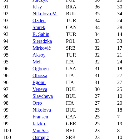
91
Kisy
BRA
36
30
92
Nikolova M.
BUL
35
34
93
Ozden
TUR
34
24
93
Smrek
CAN
34
28
93
E. Şahin
TUR
34
14
94
Sieradzka
POL
33
33
95
Mirković
SRB
32
17
95
Aksoy
TUR
32
21
95
Meli
ITA
32
24
96
Ogbogu
USA
31
18
96
Obossa
ITA
31
27
96
Egonu
ITA
31
27
97
Veneva
BUL
30
25
98
Slavcheva
BUL
27
10
98
Orro
ITA
27
20
99
Nikolova
BUL
25
18
99
Fransen
CAN
25
7
99
Jatzko
GER
25
19
100
Van Sas
BEL
23
8
100
Osmajic
SRB
23
10