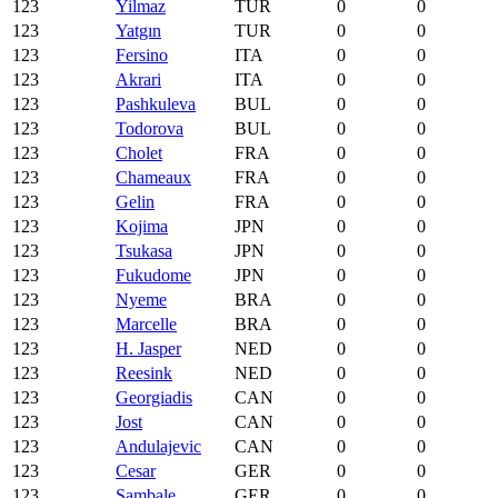
123
Yilmaz
TUR
0
0
123
Yatgın
TUR
0
0
123
Fersino
ITA
0
0
123
Akrari
ITA
0
0
123
Pashkuleva
BUL
0
0
123
Todorova
BUL
0
0
123
Cholet
FRA
0
0
123
Chameaux
FRA
0
0
123
Gelin
FRA
0
0
123
Kojima
JPN
0
0
123
Tsukasa
JPN
0
0
123
Fukudome
JPN
0
0
123
Nyeme
BRA
0
0
123
Marcelle
BRA
0
0
123
H. Jasper
NED
0
0
123
Reesink
NED
0
0
123
Georgiadis
CAN
0
0
123
Jost
CAN
0
0
123
Andulajevic
CAN
0
0
123
Cesar
GER
0
0
123
Sambale
GER
0
0