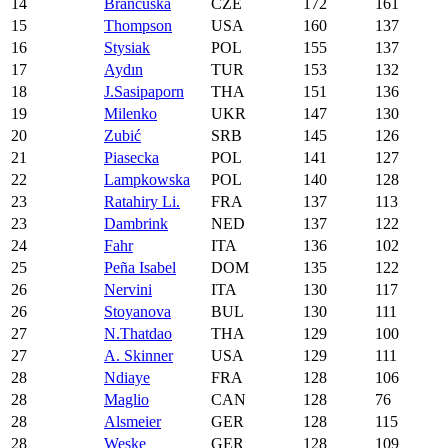
14
Brancuska
CZE
172
161
15
Thompson
USA
160
137
16
Stysiak
POL
155
137
17
Aydın
TUR
153
132
18
J.Sasipaporn
THA
151
136
19
Milenko
UKR
147
130
20
Zubić
SRB
145
126
21
Piasecka
POL
141
127
22
Lampkowska
POL
140
128
23
Ratahiry Li.
FRA
137
113
23
Dambrink
NED
137
122
24
Fahr
ITA
136
102
25
Peña Isabel
DOM
135
122
26
Nervini
ITA
130
117
26
Stoyanova
BUL
130
111
27
N.Thatdao
THA
129
100
27
A. Skinner
USA
129
111
28
Ndiaye
FRA
128
106
28
Maglio
CAN
128
76
28
Alsmeier
GER
128
115
28
Weske
GER
128
109