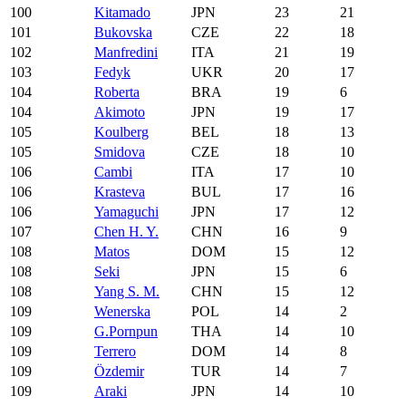
100
Kitamado
JPN
23
21
101
Bukovska
CZE
22
18
102
Manfredini
ITA
21
19
103
Fedyk
UKR
20
17
104
Roberta
BRA
19
6
104
Akimoto
JPN
19
17
105
Koulberg
BEL
18
13
105
Smidova
CZE
18
10
106
Cambi
ITA
17
10
106
Krasteva
BUL
17
16
106
Yamaguchi
JPN
17
12
107
Chen H. Y.
CHN
16
9
108
Matos
DOM
15
12
108
Seki
JPN
15
6
108
Yang S. M.
CHN
15
12
109
Wenerska
POL
14
2
109
G.Pornpun
THA
14
10
109
Terrero
DOM
14
8
109
Özdemir
TUR
14
7
109
Araki
JPN
14
10