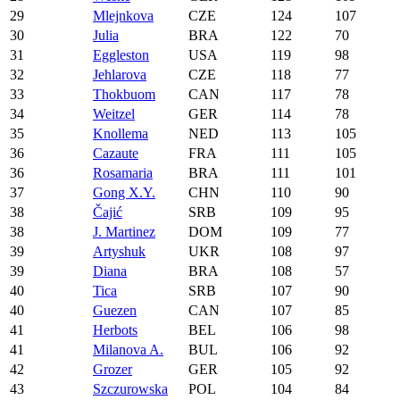
29
Mlejnkova
CZE
124
107
30
Julia
BRA
122
70
31
Eggleston
USA
119
98
32
Jehlarova
CZE
118
77
33
Thokbuom
CAN
117
78
34
Weitzel
GER
114
78
35
Knollema
NED
113
105
36
Cazaute
FRA
111
105
36
Rosamaria
BRA
111
101
37
Gong X.Y.
CHN
110
90
38
Čajić
SRB
109
95
38
J. Martinez
DOM
109
77
39
Artyshuk
UKR
108
97
39
Diana
BRA
108
57
40
Tica
SRB
107
90
40
Guezen
CAN
107
85
41
Herbots
BEL
106
98
41
Milanova A.
BUL
106
92
42
Grozer
GER
105
92
43
Szczurowska
POL
104
84