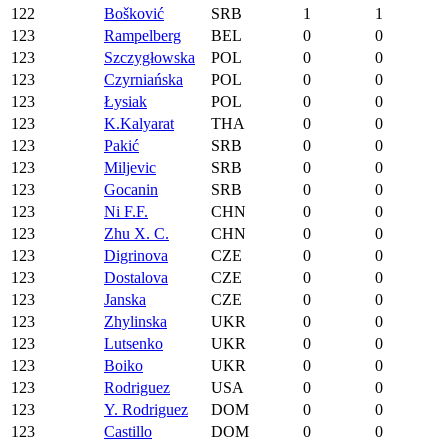
122
Bošković
SRB
1
1
123
Rampelberg
BEL
0
0
123
Szczygłowska
POL
0
0
123
Czyrniańska
POL
0
0
123
Łysiak
POL
0
0
123
K.Kalyarat
THA
0
0
123
Pakić
SRB
0
0
123
Miljevic
SRB
0
0
123
Gocanin
SRB
0
0
123
Ni F.F.
CHN
0
0
123
Zhu X. C.
CHN
0
0
123
Digrinova
CZE
0
0
123
Dostalova
CZE
0
0
123
Janska
CZE
0
0
123
Zhylinska
UKR
0
0
123
Lutsenko
UKR
0
0
123
Boiko
UKR
0
0
123
Rodriguez
USA
0
0
123
Y. Rodriguez
DOM
0
0
123
Castillo
DOM
0
0