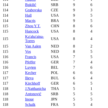
114
Bukilić
SRB
9
6
114
Grabovska
CZE
9
3
114
Hall
USA
9
5
114
Macris
BRA
9
5
115
Zhou Y.T.
CHN
8
6
115
Hancock
USA
8
4
Ka'aha'aina-
115
USA
8
4
Torres
115
Van Aalen
NED
8
2
115
Vos
NED
8
5
116
Francis
USA
7
5
116
Pfeffer
GER
7
4
116
Luyten
BEL
7
6
117
Kecher
POL
6
6
117
Ilieva
BUL
6
4
117
Kirchhoff
GER
6
5
118
J.Natthanicha
THA
5
1
118
Antonović
SRB
5
5
118
Inoue
JPN
5
5
118
Schalk
FRA
5
4