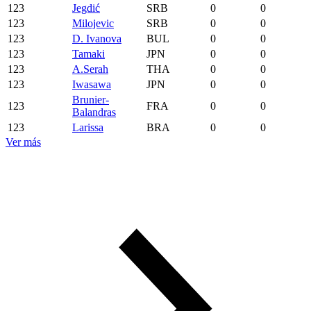
123
Jegdić
SRB
0
0
123
Milojevic
SRB
0
0
123
D. Ivanova
BUL
0
0
123
Tamaki
JPN
0
0
123
A.Serah
THA
0
0
123
Iwasawa
JPN
0
0
Brunier-
123
FRA
0
0
Balandras
123
Larissa
BRA
0
0
Ver más