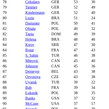
78
Cekulaev
GER
53
30
79
Timmer
GER
52
49
79
Kindermann
GER
52
40
80
Luzia
BRA
51
24
81
Damaske
POL
50
41
82
Obiała
POL
49
32
82
Tapia
DOM
49
39
83
Helena
BRA
48
46
84
Kirov
SRB
47
30
84
Rotar
FRA
47
43
85
S. Sahin
TUR
46
38
86
Mitrovic
CAN
45
40
86
Johnson
CAN
45
36
87
Demeyer
BEL
43
38
87
Orvosova
CZE
43
38
88
Uyanık
TUR
39
22
88
Bah
FRA
39
34
89
Łukasik
POL
38
35
90
Banks
USA
37
32
90
McCage
USA
37
17
91
Jurczyk
POL
36
20