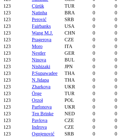
123
Çürük
TUR
0
0
123
Natinha
BRA
0
0
123
Perović
SRB
0
0
123
Fairbanks
USA
0
0
123
Wang M.J.
CHN
0
0
123
Pragerova
CZE
0
0
123
Moro
ITA
0
0
123
Nestler
GER
0
0
123
Ninova
BUL
0
0
123
Nishizaki
JPN
0
0
123
P.Supawadee
THA
0
0
123
N.Jidapa
THA
0
0
123
Zharkova
UKR
0
0
123
Örge
TUR
0
0
123
Orzoł
POL
0
0
123
Parfonova
UKR
0
0
123
Ten Brinke
NED
0
0
123
Pavlova
CZE
0
0
123
Indrova
CZE
0
0
123
Ognjenović
SRB
0
0