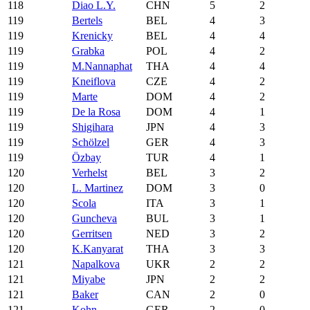
118
Diao L.Y.
CHN
5
2
119
Bertels
BEL
4
3
119
Krenicky
BEL
4
4
119
Grabka
POL
4
2
119
M.Nannaphat
THA
4
4
119
Kneiflova
CZE
4
2
119
Marte
DOM
4
2
119
De la Rosa
DOM
4
1
119
Shigihara
JPN
4
3
119
Schölzel
GER
4
3
119
Özbay
TUR
4
1
120
Verhelst
BEL
3
2
120
L. Martinez
DOM
3
0
120
Scola
ITA
3
1
120
Guncheva
BUL
3
1
120
Gerritsen
NED
3
2
120
K.Kanyarat
THA
3
3
121
Napalkova
UKR
2
2
121
Miyabe
JPN
2
2
121
Baker
CAN
2
0
121
Kohn
GER
2
0