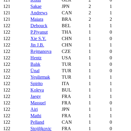
121
Sakae
JPN
2
1
121
Andrews
CAN
2
1
121
Maiara
BRA
2
2
122
Debouck
BEL
1
1
122
P.Piyanut
THA
1
0
122
Xie S.Y.
CHN
1
0
122
Jin J.B.
CHN
1
1
122
Rejmanova
CZE
1
0
122
Hentz
USA
1
0
122
Balık
TUR
1
0
122
Ünal
TUR
1
0
122
Yeşilırmak
TUR
1
1
122
Spirito
ITA
1
1
122
Koleva
BUL
1
1
122
Jaegy
FRA
1
1
122
Massuel
FRA
1
0
122
Airi
JPN
1
1
122
Mathi
FRA
1
1
122
Pelland
CAN
1
0
122
Stojiljkovic
FRA
1
0