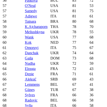
56
Paskova
BUL
83
72
57
O'Neal
USA
81
53
57
Samedy
USA
81
75
57
Adigwe
ITA
81
61
58
Tainara
BRA
80
68
59
K.Ajcharaporn
THA
78
70
59
Meliushkyna
UKR
78
55
60
Wank
USA
77
68
60
Kok
NED
77
64
61
Omoruyi
ITA
75
67
62
Danchak
UKR
74
64
63
Gaila
DOM
73
68
64
Nudha
UKR
72
59
64
Elouga
FRA
72
43
65
Depie
FRA
71
61
66
Aleksić
SRB
69
43
67
Lemmens
BEL
67
41
67
Güneş
TUR
67
38
68
Sylves
FRA
66
36
68
Radovic
BEL
66
58
68
Sylla
ITA
66
58