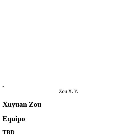
Estadísticas de las finales
Noticias
Media
Competición
Fantasy
Shop
Temporada 2026
❮
Temporada 2026
Temporada 2025
Temporada 2024
Temporada 2023
Temporada 2022
Temporada 2021
-
Zou X. Y.
Xuyuan Zou
Equipo
TBD