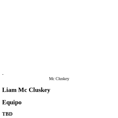
Estadísticas de las finales
Noticias
Media
Competición
Fantasy
Shop
Temporada 2026
❮
Temporada 2026
Temporada 2025
Temporada 2024
Temporada 2023
Temporada 2022
Temporada 2021
-
Mc Cluskey
Liam Mc Cluskey
Equipo
TBD