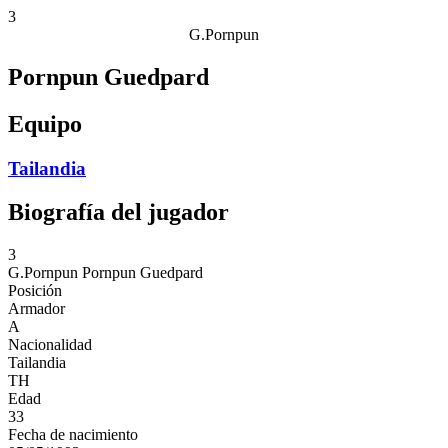
3
G.Pornpun
Pornpun Guedpard
Equipo
Tailandia
Biografía del jugador
3
G.Pornpun
Pornpun Guedpard
Posición
Armador
A
Nacionalidad
Tailandia
TH
Edad
33
Fecha de nacimiento