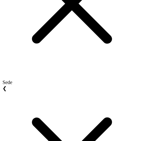
Sede
❮