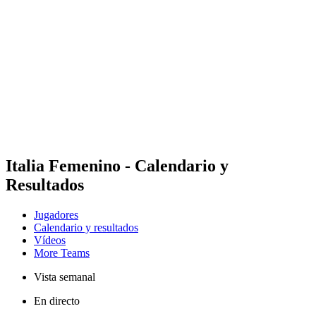
Noticias
Temporada 2025
❮
Temporada 2026
Temporada 2025
Temporada 2024
Temporada 2023
Temporada 2022
Temporada 2021
Vídeos
Competición
Italia Femenino - Calendario y
Resultados
Jugadores
Calendario y resultados
Vídeos
More Teams
Vista semanal
En directo