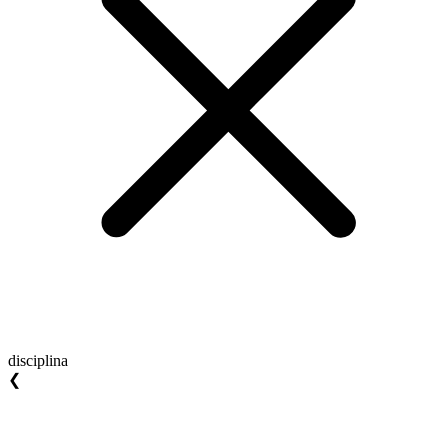
disciplina
❮