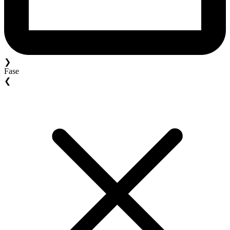
❯
Fase
❮