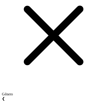
Género
❮