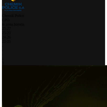
Chemik Police
CPO
tu zona horaria
25
-
27
25
-
23
24
-
26
22
-
25
-
-
-
1
3