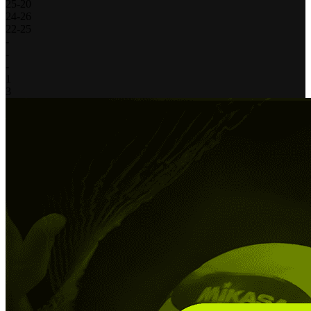
25
-
20
24
-
26
22
-
25
-
-
-
1
3