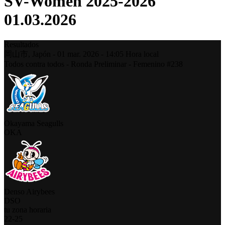
SV-Women 2025-2026
01.03.2026
Resultados
岡山市,
Japón
-
01 mar. 2026 -
14:05
Hora local
Todos contra todos - Ronda Preliminar - Femenino #238
Okayama Seagulls
OKA
Denso Airybees
DSO
tu zona horaria
22
-
25