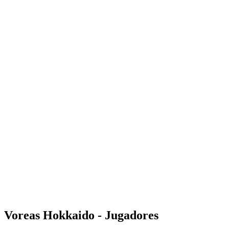
Dónde ver
Calendario y resultados
Equipos
Posiciones
Estadísticas
Noticias
Temporada
❮
Temporada 2025-2026
Temporada 2024-2025
Voreas Hokkaido - Jugadores