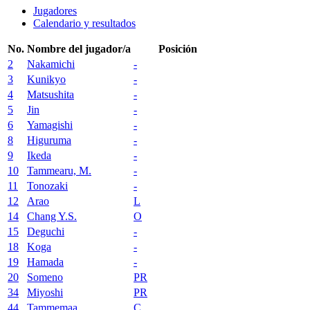
Jugadores
Calendario y resultados
No.
Nombre del jugador/a
Posición
2
Nakamichi
-
3
Kunikyo
-
4
Matsushita
-
5
Jin
-
6
Yamagishi
-
8
Higuruma
-
9
Ikeda
-
10
Tammearu, M.
-
11
Tonozaki
-
12
Arao
L
14
Chang Y.S.
O
15
Deguchi
-
18
Koga
-
19
Hamada
-
20
Someno
PR
34
Miyoshi
PR
44
Tammemaa
C