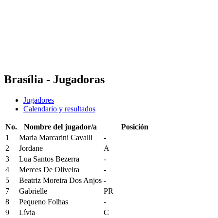
Calendario y resultados
Equipos
Noticias
Temporada
❮
Temporada 2025-2026
Temporada 2024-2025
Brasília - Jugadoras
Jugadores
Calendario y resultados
No.
Nombre del jugador/a
Posición
1
Maria Marcarini Cavalli
-
2
Jordane
A
3
Lua Santos Bezerra
-
4
Merces De Oliveira
-
5
Beatriz Moreira Dos Anjos
-
7
Gabrielle
PR
8
Pequeno Folhas
-
9
Lívia
C