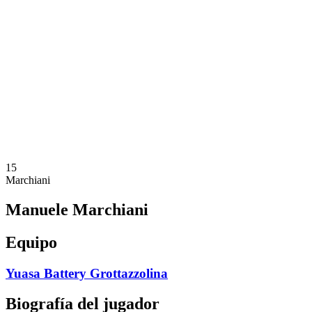
Calendario y resultados
Equipos
Posiciones
Estadísticas
Noticias
Temporada
❮
Temporada 2025-2026
Temporada 2024-2025
Temporada 2023-2024
Temporada 2022-2023
Temporada 2021-2022
15
Marchiani
Manuele Marchiani
Equipo
Yuasa Battery Grottazzolina
Biografía del jugador