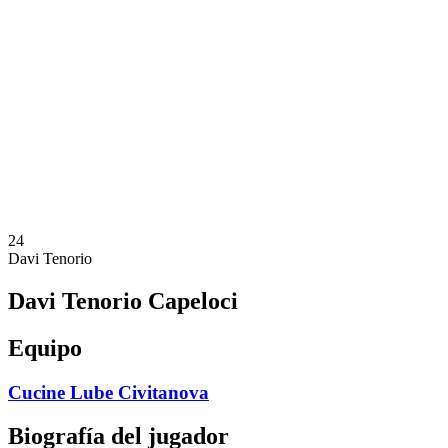
Calendario y resultados
Equipos
Posiciones
Estadísticas
Noticias
Temporada
❮
Temporada 2025-2026
Temporada 2024-2025
Temporada 2023-2024
Temporada 2022-2023
Temporada 2021-2022
24
Davi Tenorio
Davi Tenorio Capeloci
Equipo
Cucine Lube Civitanova
Biografía del jugador