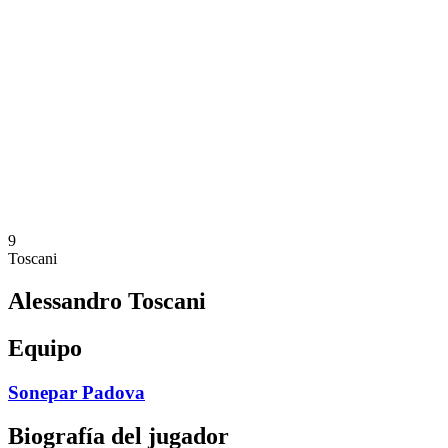
Calendario y resultados
Equipos
Posiciones
Estadísticas
Noticias
Temporada
❮
Temporada 2025-2026
Temporada 2024-2025
Temporada 2023-2024
Temporada 2022-2023
Temporada 2021-2022
9
Toscani
Alessandro Toscani
Equipo
Sonepar Padova
Biografía del jugador