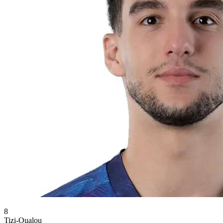
8
Tizi-Oualou