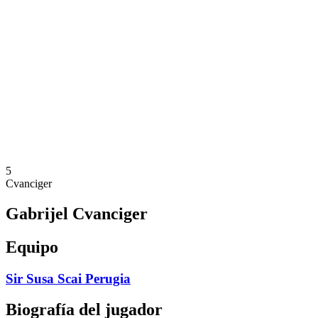
Calendario y resultados
Equipos
Posiciones
Estadísticas
Noticias
Temporada
❮
Temporada 2025-2026
Temporada 2024-2025
Temporada 2023-2024
Temporada 2022-2023
Temporada 2021-2022
5
Cvanciger
Gabrijel Cvanciger
Equipo
Sir Susa Scai Perugia
Biografía del jugador