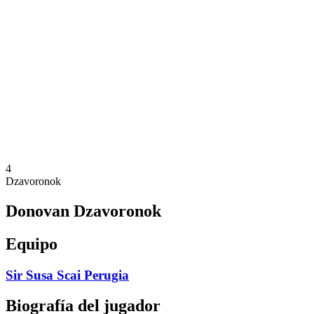
Calendario y resultados
Equipos
Posiciones
Estadísticas
Noticias
Temporada
❮
Temporada 2025-2026
Temporada 2024-2025
Temporada 2023-2024
Temporada 2022-2023
Temporada 2021-2022
4
Dzavoronok
Donovan Dzavoronok
Equipo
Sir Susa Scai Perugia
Biografía del jugador