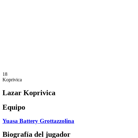
Calendario y resultados
Equipos
Posiciones
Estadísticas
Noticias
Temporada
❮
Temporada 2025-2026
Temporada 2024-2025
Temporada 2023-2024
Temporada 2022-2023
Temporada 2021-2022
18
Koprivica
Lazar Koprivica
Equipo
Yuasa Battery Grottazzolina
Biografía del jugador