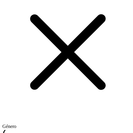
Género
❮