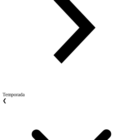
Temporada
❮