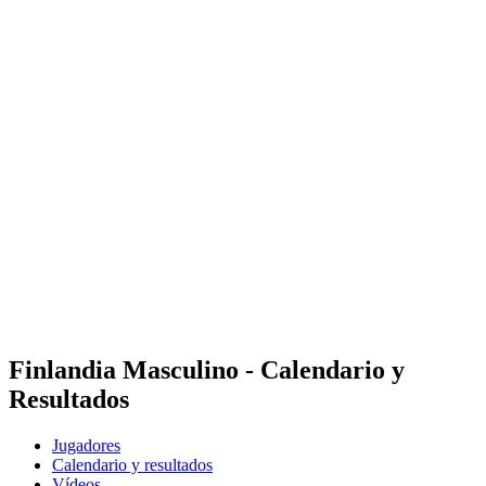
Dónde ver
Tickets
Calendario y resultados
Equipos
Posiciones
Estadísticas
Ciudad anfitriona
Competición
Media
Noticias
Temporada 2025
❮
Temporada 2025
Temporada 2022
Finlandia Masculino - Calendario y
Resultados
Jugadores
Calendario y resultados
Vídeos