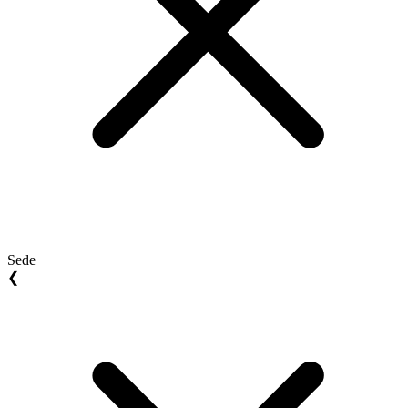
Sede
❮