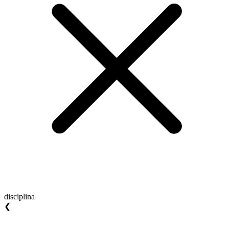
disciplina
❮