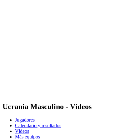
Dónde ver
Tickets
Calendario y resultados
Equipos
Posiciones
Estadísticas
Ciudad anfitriona
Competición
Media
Noticias
Temporada 2025
❮
Temporada 2025
Temporada 2022
Ucrania Masculino - Vídeos
Jugadores
Calendario y resultados
Vídeos
Más equipos