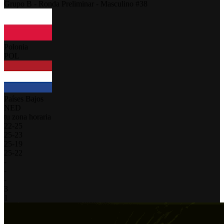
Grupo B - Ronda Preliminar - Masculino #38
Polonia
POL
Países Bajos
NED
tu zona horaria
22
-
25
25
-
23
25
-
19
25
-
22
-
-
-
3
1