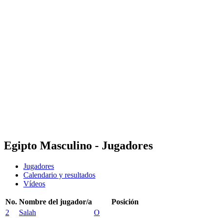
Dónde ver
Equipos
Calendario y resultados
Posiciones
Estadísticas
Competición
Noticias
Temporada 2025
❮
Temporada 2025
Temporada 2023
Temporada 2021
Egipto Masculino - Jugadores
Jugadores
Calendario y resultados
Vídeos
No.
Nombre del jugador/a
Posición
2
Salah
O