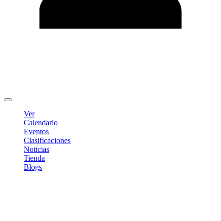
Editar Perfil
Cambiar contraseña
Cerrar sesión
Ver
Calendario
Eventos
Clasificaciones
Noticias
Tienda
Blogs