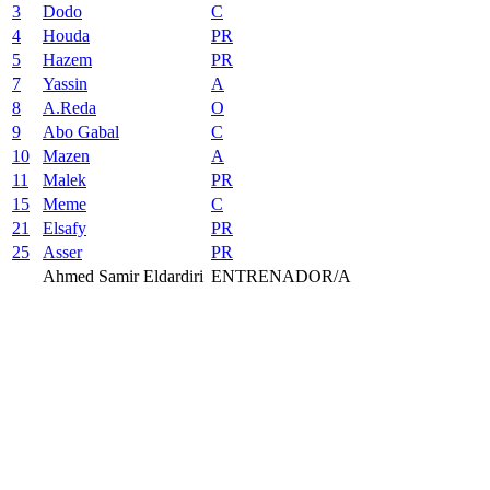
3
Dodo
C
4
Houda
PR
5
Hazem
PR
7
Yassin
A
8
A.Reda
O
9
Abo Gabal
C
10
Mazen
A
11
Malek
PR
15
Meme
C
21
Elsafy
PR
25
Asser
PR
Ahmed Samir Eldardiri
ENTRENADOR/A