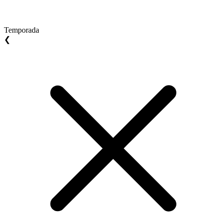
Temporada
❮