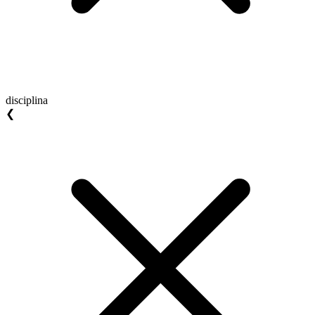
disciplina
❮