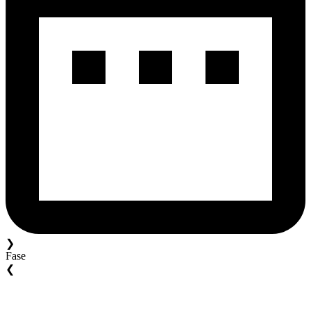
❯
Fase
❮