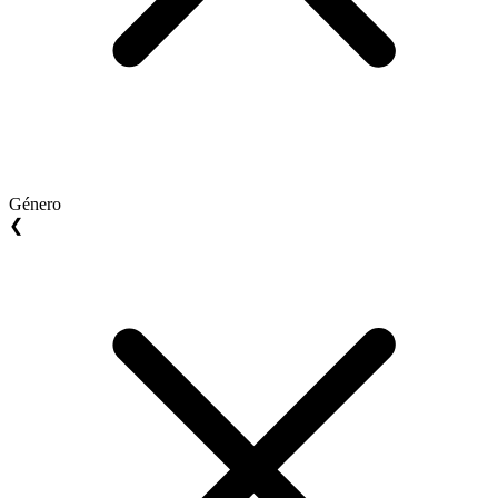
Género
❮