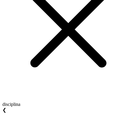
disciplina
❮