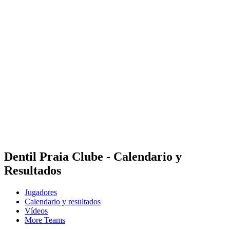
Calendario y resultados
Equipos
Posiciones
Estadísticas
Competición
Noticias
Temporada 2023
❮
Temporada 2025
Temporada 2024
Temporada 2023
Temporada 2022
Temporada 2021
Dentil Praia Clube - Calendario y
Resultados
Jugadores
Calendario y resultados
Vídeos
More Teams