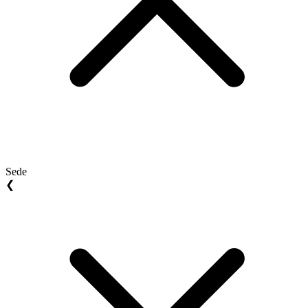
Sede
❮