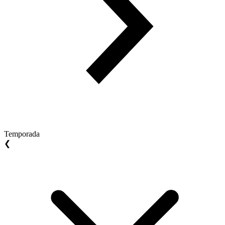
Temporada
❮