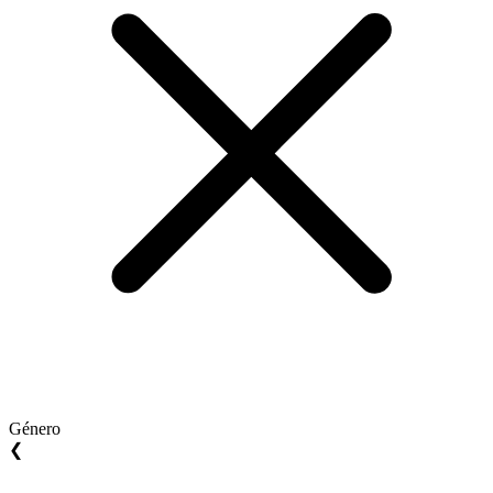
Género
❮