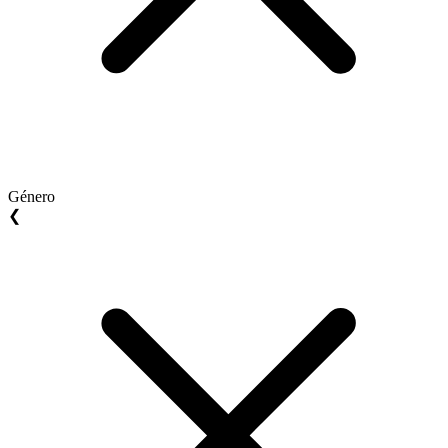
Género
❮