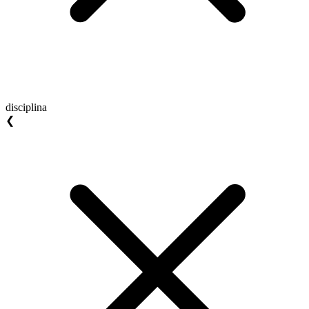
disciplina
❮