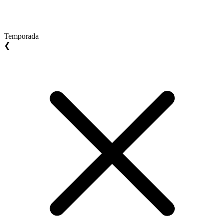
Temporada
❮