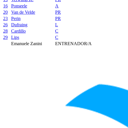
16
Ponseele
A
20
Van de Velde
PR
23
Perin
PR
26
Dufraing
L
28
Cardillo
C
29
Lips
C
Emanuele Zanini
ENTRENADOR/A