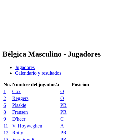
Noticias
Competición
Shop
Temporada 2024
❮
Temporada 2024
Temporada 2023
Temporada 2022
Bélgica Masculino - Jugadores
Jugadores
Calendario y resultados
No.
Nombre del jugador/a
Posición
1
Cox
O
2
Reggers
O
6
Plaskie
PR
8
Fransen
PR
9
D'heer
C
11
V. Hoyweghen
A
12
Rotty
PR
13
Verwimp K.
PR