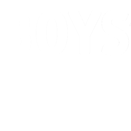
Calendario y resultados
Posiciones
Competición
Ciudad anfitriona
Noticias
Temporada 2026