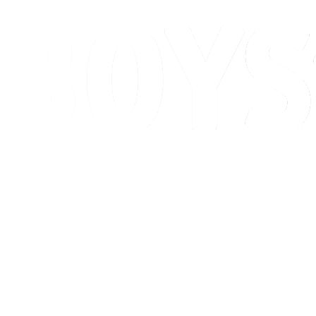
Calendario y resultados
Posiciones
Competición
Ciudad anfitriona
Noticias
Temporada 2026