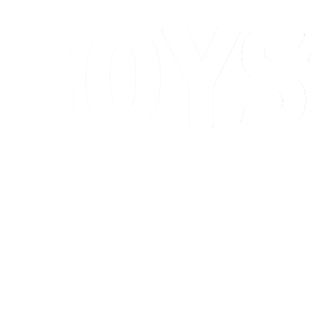
Calendario y resultados
Posiciones
Competición
Ciudad anfitriona
Noticias
Temporada 2026