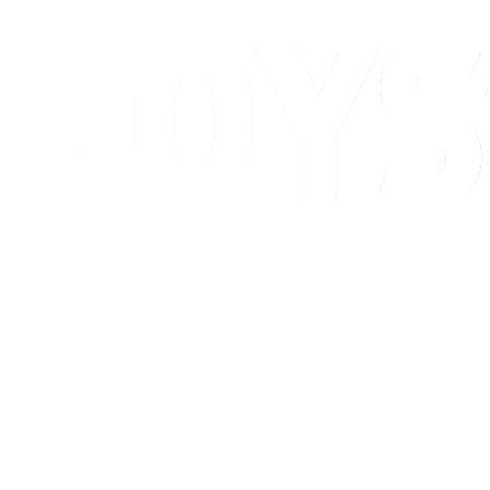
Calendario y resultados
Posiciones
Competición
Ciudad anfitriona
Noticias
Temporada 2026