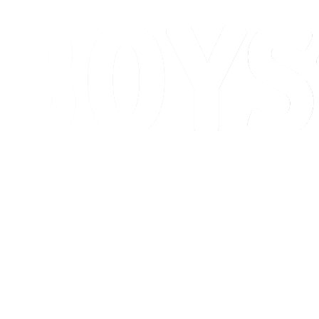
Calendario y resultados
Posiciones
Competición
Ciudad anfitriona
Noticias
Temporada 2026