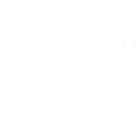
Calendario y resultados
Posiciones
Competición
Ciudad anfitriona
Noticias
Temporada 2026